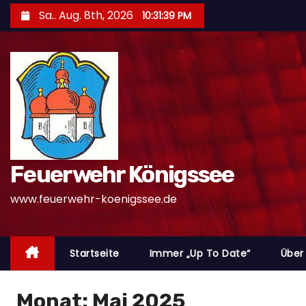
Z
Sa.. Aug. 8th, 2026
10:31:41 PM
u
m
I
n
h
a
l
t
Feuerwehr Königssee
s
www.feuerwehr-koenigssee.de
p
r
i
Startseite
Immer „Up To Date“
Über
n
g
e
Monat:
Mai 2025