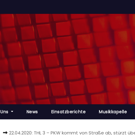
 Uns
News
Einsatzberichte
Musikkapelle
t
22.04.2020: THL 3 – PKW kommt von Straße ab, stürzt ü