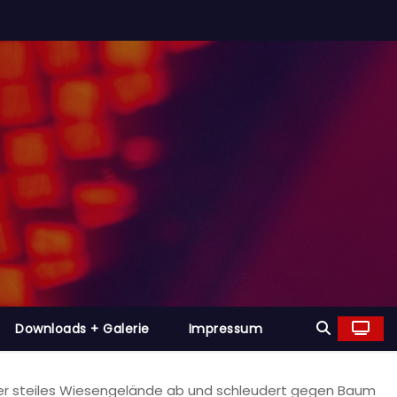
Downloads + Galerie
Impressum
ber steiles Wiesengelände ab und schleudert gegen Baum