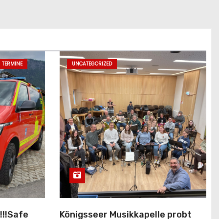
TERMINE
UNCATEGORIZED
!!!Safe
Königsseer Musikkapelle probt