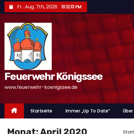
Z
Fr.. Aug. 7th, 2026
10:12:15 PM
u
m
I
n
h
a
l
t
Feuerwehr Königssee
s
www.feuerwehr-koenigssee.de
p
r
i
Startseite
Immer „Up To Date“
Über
n
g
e
Monat:
April 2020
Star