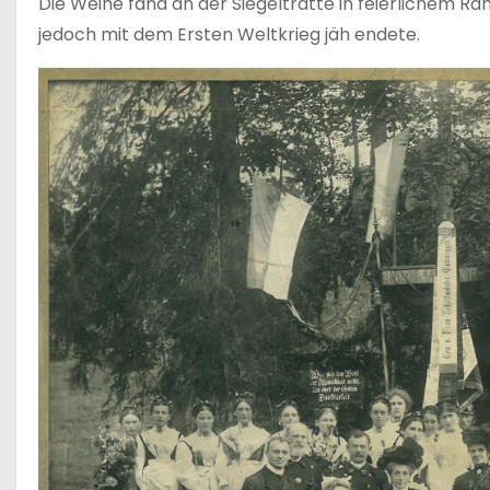
Die Weihe fand an der Siegeltratte in feierlichem R
jedoch mit dem Ersten Weltkrieg jäh endete.