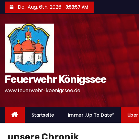
Z
Do.. Aug. 6th, 2026
3:58:59 AM
u
m
I
n
h
a
l
t
Feuerwehr Königssee
s
www.feuerwehr-koenigssee.de
p
r
i
Startseite
Immer „Up To Date“
Über
n
g
e
unsere Chronik