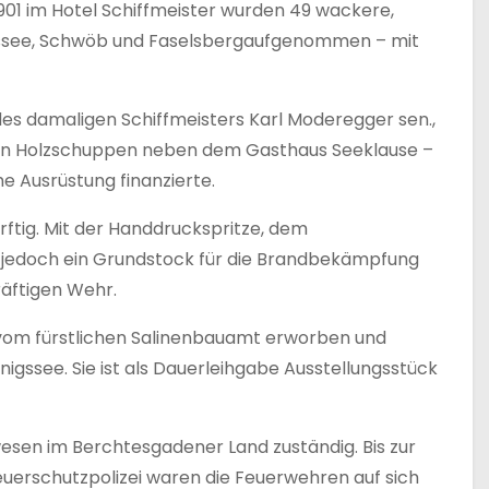
1 im Hotel Schiffmeister wurden 49 wackere,
gssee, Schwöb und Faselsbergaufgenommen – mit
es damaligen Schiffmeisters Karl Moderegger sen.,
ein Holzschuppen neben dem Gasthaus Seeklause –
he Ausrüstung finanzierte.
rftig. Mit der Handdruckspritze, dem
 jedoch ein Grundstock für die Brandbekämpfung
räftigen Wehr.
 vom fürstlichen Salinenbauamt erworben und
igssee. Sie ist als Dauerleihgabe Ausstellungsstück
esen im Berchtesgadener Land zuständig. Bis zur
uerschutzpolizei waren die Feuerwehren auf sich