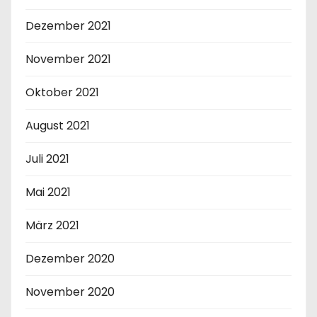
u
Dezember 2021
n
November 2021
g
Oktober 2021
d
August 2021
e
Juli 2021
r
Mai 2021
B
März 2021
e
i
Dezember 2020
t
November 2020