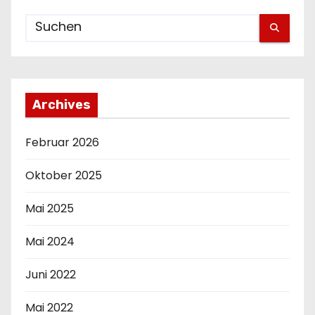
e
n
n
u
Archives
m
Februar 2026
m
Oktober 2025
e
Mai 2025
r
Mai 2024
i
e
Juni 2022
r
Mai 2022