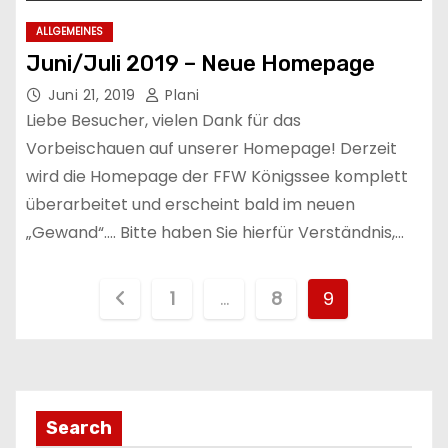
ALLGEMEINES
Juni/Juli 2019 – Neue Homepage
Juni 21, 2019
Plani
Liebe Besucher, vielen Dank für das
Vorbeischauen auf unserer Homepage! Derzeit
wird die Homepage der FFW Königssee komplett
überarbeitet und erscheint bald im neuen
„Gewand“…. Bitte haben Sie hierfür Verständnis,…
S
1
…
8
9
e
i
t
Search