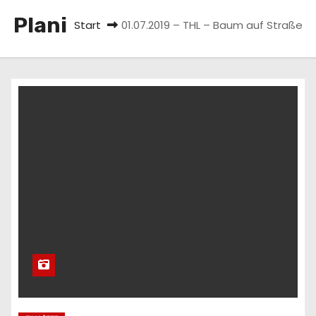
n
Plani
Start
01.07.2019 – THL – Baum auf Straße