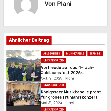
t
Von
Plani
r
a
g
Ähnlicher Beitrag
s
n
ALLGEMEINES
MUSIKKAPELLE
TERMINE
UNCATEGORIZED
a
Vorfreude auf das 4-fach-
Jubiläumsfest 2026:
v
Ticketvorverkauf startet!
Okt. 9, 2025
Plani
i
UNCATEGORIZED
Königsseer Musikkapelle probt
g
für großes Frühjahrskonzert
Mai 31, 2024
Plani
a
UNCATEGORIZED