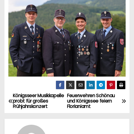
Königsseer Musikkapelle
Feuerwehren Schönau
B
probt für großes
und Königssee feiern
Frühjahrskonzert
Florianiamt
e
i