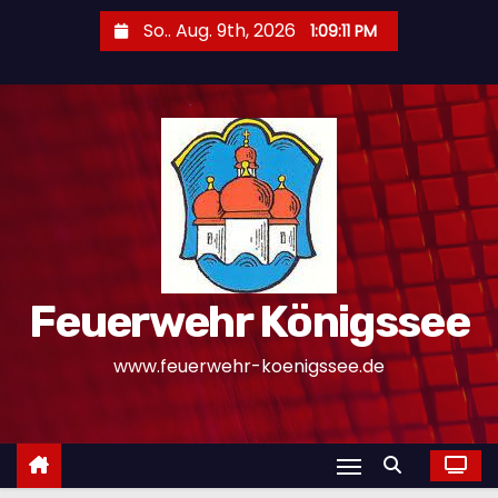
Z
So.. Aug. 9th, 2026
1:09:12 PM
u
m
I
n
h
a
l
t
s
Feuerwehr Königssee
p
r
www.feuerwehr-koenigssee.de
i
n
g
e