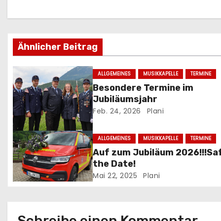
a
g
Ähnlicher Beitrag
s
n
ALLGEMEINES
MUSIKKAPELLE
TERMINE
Besondere Termine im
a
Jubiläumsjahr
Feb. 24, 2026
Plani
v
i
ALLGEMEINES
MUSIKKAPELLE
TERMINE
Auf zum Jubiläum 2026!!!Sa
g
the Date!
a
Mai 22, 2025
Plani
t
i
Schreibe einen Kommentar