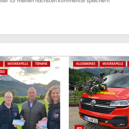
wser für meinen nächsten Kommentar speichern.
S
MUSIKKAPELLE
TERMINE
ALLGEMEINES
MUSIKKAPELLE
ZED