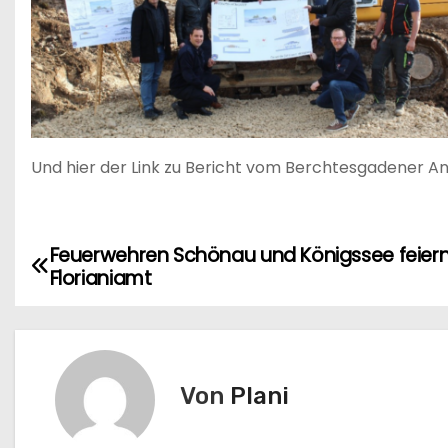
Und hier der Link zu Bericht vom Berchtesgadener An
Feuerwehren Schönau und Königssee feier
B
Florianiamt
e
i
t
Von
Plani
r