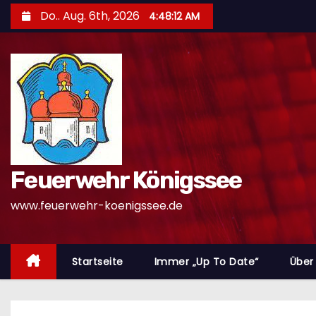
Z
Do.. Aug. 6th, 2026
4:48:14 AM
u
m
I
n
h
a
l
t
Feuerwehr Königssee
s
www.feuerwehr-koenigssee.de
p
r
i
Startseite
Immer „Up To Date“
Über
n
g
e